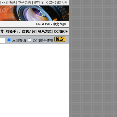
|
业界快讯
|
电子杂志
|
资料库
|
CCN传媒论坛
ENGLISH
-
中文简体
推荐
|
拍摄手记
|
自我介绍
|
联系方式
|
CCN论坛
本网查询
CCN综合查询