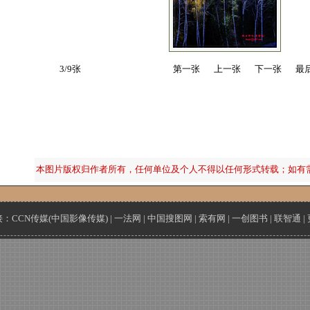
3/9张
第一张
上一张
下一张
最
本图片版权归作者所有，任何单位及个人不得以任何形式转载；如有
接：
CCN传媒(中国影像传媒)
|
一法网
|
中国搜图网
|
索有网
|
一创图书
|
联智通
|