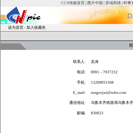
CCN传媒首页
|
图片中国
|
异域风情
|
时事
设为首页
-
加入收藏夹
图
联系人:
吴涛
电话:
0991－7937232
手机:
13209951568
E_mail:
tungexjwt@sohu.com
通信地址:
乌鲁木齐铁路局乌鲁木
邮编:
830023