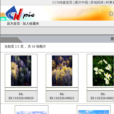
CCN传媒首页
|
图片中国
|
异域风情
|
时事
设为首页
-
加入收藏夹
图
当前页
1/1 页， 共
10
张图片
Mr.
Mr.
Mr.
ID:110326-00020
ID:110326-00021
ID:110326-0002